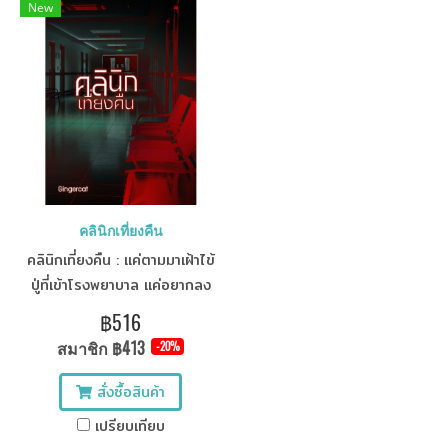
New
คลินิกเที่ยงคืน
คลินิกเที่ยงคืน : แค่ตามมาเฝ้าไข้
ปู่ที่เข้าโรงพยาบาล แค่อยากลง
ไปเซเว่นตอนดึกๆ ก็ได้เจอกับ
฿516
คลินิกพิเศษเที่ยงคืน...เพียงแต่
สมาชิก
฿413
-20%
คนไข้ของที่นี่ไม่ใช่คน แถมยังมี
คนลึกลับมาขโมยจูบเขาไปอีก!!
สั่งซื้อสินค้า
เปรียบเทียบ