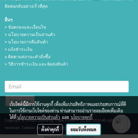
ติดต่อกลับอย่างเร็วที่สุด
อื่นๆ
> ข้อตกลงและเงื่อนไข
> นโยบายความเป็นส่วนตัว
> นโยบายการคืนสินค้า
> แจ้งชำระเงิน
>
ติดตามสถานะคำสั่งซื้อ
> วิธีการชำระเงิน และจัดส่งสินค้า
Subscribe
เว็บไซต์นี้มีการใช้งานคุกกี้ เพื่อเพิ่มประสิทธิภาพและประสบการณ์ที่ดี
ในการใช้งานเว็บไซต์ของท่าน ท่านสามารถอ่านรายละเอียดเพิ่มเติม
ได้ที่
นโยบายความเป็นส่วนตัว
และ
นโยบายคุกกี้
Copyright © Findini Online By Triple P Plus P Co.,Ltd 2020.All rights
reserved.
Contact us :
cs-findini@triplepplusp.com
ตั้งค่าคุกกี้
ยอมรับทั้งหมด
Powered by
MakeWebEasy.com