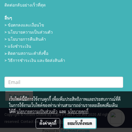
ติดต่อกลับอย่างเร็วที่สุด
อื่นๆ
> ข้อตกลงและเงื่อนไข
> นโยบายความเป็นส่วนตัว
> นโยบายการคืนสินค้า
> แจ้งชำระเงิน
>
ติดตามสถานะคำสั่งซื้อ
> วิธีการชำระเงิน และจัดส่งสินค้า
Subscribe
เว็บไซต์นี้มีการใช้งานคุกกี้ เพื่อเพิ่มประสิทธิภาพและประสบการณ์ที่ดี
ในการใช้งานเว็บไซต์ของท่าน ท่านสามารถอ่านรายละเอียดเพิ่มเติม
ได้ที่
นโยบายความเป็นส่วนตัว
และ
นโยบายคุกกี้
Copyright © Findini Online By Triple P Plus P Co.,Ltd 2020.All rights
reserved.
Contact us :
cs-findini@triplepplusp.com
ตั้งค่าคุกกี้
ยอมรับทั้งหมด
Powered by
MakeWebEasy.com