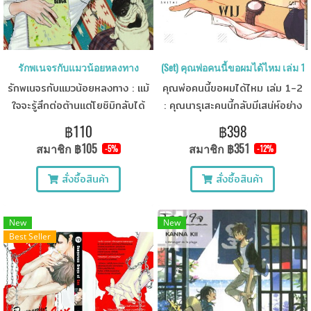
รักพเนจรกับแมวน้อยหลงทาง
(Set) คุณพ่อคนนี้ขอผมได้ไหม เล่ม 1-
รักพเนจรกับแมวน้อยหลงทาง : แม้
คุณพ่อคนนี้ขอผมได้ไหม เล่ม 1-2
ใจจะรู้สึกต่อต้านแต่โยชิมิกลับได้
: คุณนารุเสะคนนี้กลับมีเสน่ห์อย่าง
รับคำสั่งจากหัวหน้าบรรณาธิการให้
ประหลาด อาสึมะพยายามจะหาทาง
฿110
฿398
เป็นคนคอยเฝ้าดูแลอยู่ใต้ชายคา
จดจ่อกับงานแต่เมื่อรู้สึกได้ว่าคุณ
สมาชิก
฿105
สมาชิก
฿351
-5%
-12%
เดียวกัน!?
นารุเสะกำลังรู้สึกไม่เพียงพอ
สั่งซื้อสินค้า
สั่งซื้อสินค้า
New
New
Best Seller