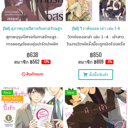
(Set) สุภาพบุรุษปีศาจกับทาสรักอสูร เล่ม 1-3
(Set) วิวาห์ของลาล่า เล่ม 1-4
สุภาพบุรุษปีศาจกับทาสรักอสูร :
วิวาห์ของลาล่า เล่ม 1-4 : เจ้าสาว
การผจญภัยอบอุ่นน่ารักน่าหยิก
ในงานวิวาห์ครั้งนี้จะถูกเปิดโปงหรือ
ของทั้งสอง คาโว อสูรกายที่มีรูป
ไม่!?
฿638
฿850
ลักษณ์น่ากลัวแต่กลับใสซื่อและ
สมาชิก
฿562
สมาชิก
฿809
-12%
-5%
อ่อนโยน และเลียมชายกลางคนที่
ทั้งชาย-หญิงล้วนลุ่มหลง
สินค้าหมด
สั่งซื้อสินค้า
New
New
Best Seller