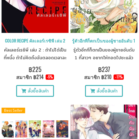
COLOR RECIPE คัลเลอร์เรซิพี เล่ม 2
รู้ตัวอีกทีก็ตกเป็นของผู้ชายอันดับ 1
คัลเลอร์เรซิพี เล่ม 2 : ถ้าไม่ได้เป็น
รู้ตัวอีกทีก็ตกเป็นของผู้ชายอันดับ
ที่หนึ่ง ถ้าไม่คิดถึงฉันตลอดเวลาละ
1 ที่สาวๆ อยากให้กอดไปซะแล้ว
มันก็ไม่มีความหมาย... ฟุคุสุเกะผู้
เล่ม 7
฿225
฿237
หลงใหลโชคิจิเข้าขั้นผิดปกติใช้วิธี
สมาชิก
฿214
สมาชิก
฿210
-5%
-11%
สกปรกจนได้โชคิจิมาไว้ในมือแล้ว
แต่ก็ยังไม่พอใจที่ตนไม่ได้เป็นที่
สั่งซื้อสินค้า
สั่งซื้อสินค้า
หนึ่งสำหรับเขาและวิธีที่ฟุคุสุเกะ
เลือกเพื่อเอาชนะใจโชคิจิก็คือ…!?
Best Seller