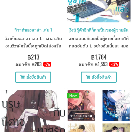
วิวาห์ของลาล่า เล่ม 1
(Set) รู้ตัวอีกทีก็ตกเป็นของผู้ชายอั
วิวาห์ของลาล่า เล่ม 1 : เจ้าสาวใน
จะกอดคนที่เคยเป็นผู้ชายที่อยากให้
งานวิวาห์ครั้งนี้จะถูกเปิดโปงหรือ
กอดอันดับ 1 อย่างฉันเนี่ยนะ หมอ
ไม่!?
นี่พูดอะไรออกมา! จะทำให้คุณหนี
฿213
฿1,764
ห่างจากผมไม่ได้ตลอดชีวิตเลยละ
สมาชิก
฿203
สมาชิก
฿1,553
-5%
-12%
สั่งซื้อสินค้า
สั่งซื้อสินค้า
New