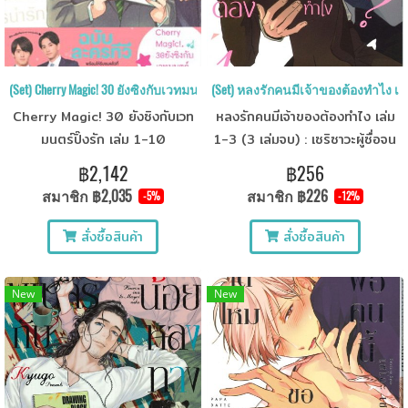
(Set) Cherry Magic! 30 ยังซิงกับเวทมนตร์ปิ๊งรัก เล่ม 1-10
(Set) หลงรักคนมีเจ้าของต้องทำไง เล่
Cherry Magic! 30 ยังซิงกับเวท
หลงรักคนมีเจ้าของต้องทำไง เล่ม
มนตร์ปิ๊งรัก เล่ม 1-10
1-3 (3 เล่มจบ) : เซริซาวะผู้ซื่อจน
บื้อเป็นประจำแล้วตอนไปเที่ยวกับ
฿2,142
฿256
บริษัทและค้างคืนที่ออนเซ็น เขา
สมาชิก
฿2,035
สมาชิก
฿226
-5%
-12%
ก็ได้รู้ความลับเหนือความคาดหมาย
ของเซริซาวะเข้า...!?
สั่งซื้อสินค้า
สั่งซื้อสินค้า
New
New