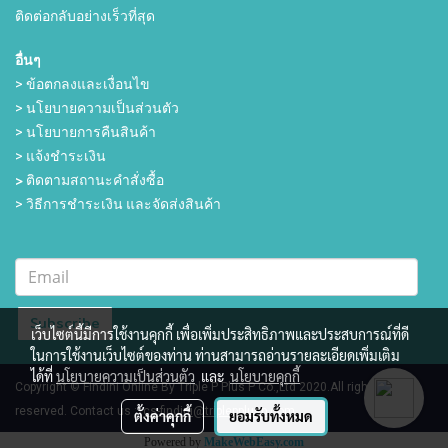
ติดต่อกลับอย่างเร็วที่สุด
อื่นๆ
> ข้อตกลงและเงื่อนไข
> นโยบายความเป็นส่วนตัว
> นโยบายการคืนสินค้า
> แจ้งชำระเงิน
>
ติดตามสถานะคำสั่งซื้อ
> วิธีการชำระเงิน และจัดส่งสินค้า
Subscribe
เว็บไซต์นี้มีการใช้งานคุกกี้ เพื่อเพิ่มประสิทธิภาพและประสบการณ์ที่ดี
ในการใช้งานเว็บไซต์ของท่าน ท่านสามารถอ่านรายละเอียดเพิ่มเติม
ได้ที่
นโยบายความเป็นส่วนตัว
และ
นโยบายคุกกี้
Copyright © Findini Online By Triple P Plus P Co.,Ltd 2020.All rights
reserved.
Contact us :
cs-findini@triplepplusp.com
ตั้งค่าคุกกี้
ยอมรับทั้งหมด
Powered by
MakeWebEasy.com