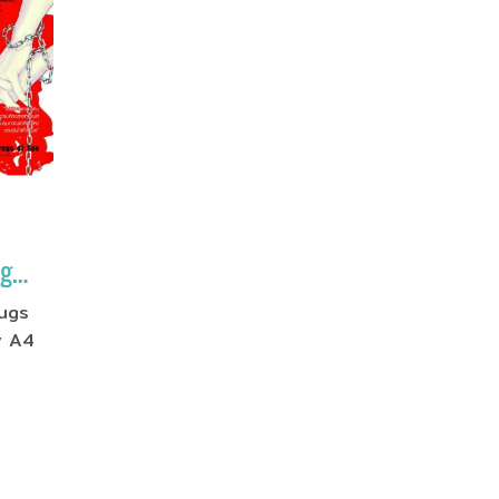
(Set) Dangerous Drugs of sex
ugs
y A4