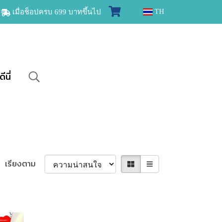
ง
เมื่อช็อปครบ 699 บาทขึ้นไป
TH
ีนี่
เรียงตาม