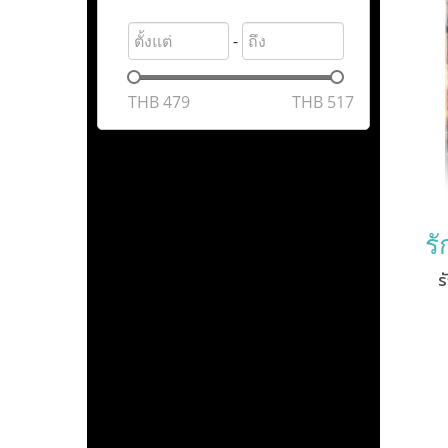
-
THB
479
THB
517
ร