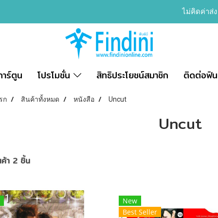
ไม่คิดค่าส่
การ์ตูน
โปรโมชั่น
สิทธิประโยชน์สมาชิก
ติดต่อฟินด
รก
สินค้าทั้งหมด
หนังสือ
Uncut
Uncut
ค้า 2 ชิ้น
New
Best Seller