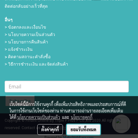
ติดต่อกลับอย่างเร็วที่สุด
อื่นๆ
> ข้อตกลงและเงื่อนไข
> นโยบายความเป็นส่วนตัว
> นโยบายการคืนสินค้า
> แจ้งชำระเงิน
>
ติดตามสถานะคำสั่งซื้อ
> วิธีการชำระเงิน และจัดส่งสินค้า
Subscribe
เว็บไซต์นี้มีการใช้งานคุกกี้ เพื่อเพิ่มประสิทธิภาพและประสบการณ์ที่ดี
ในการใช้งานเว็บไซต์ของท่าน ท่านสามารถอ่านรายละเอียดเพิ่มเติม
ได้ที่
นโยบายความเป็นส่วนตัว
และ
นโยบายคุกกี้
Copyright © Findini Online By Triple P Plus P Co.,Ltd 2020.All rights
reserved.
Contact us :
cs-findini@triplepplusp.com
ตั้งค่าคุกกี้
ยอมรับทั้งหมด
Powered by
MakeWebEasy.com