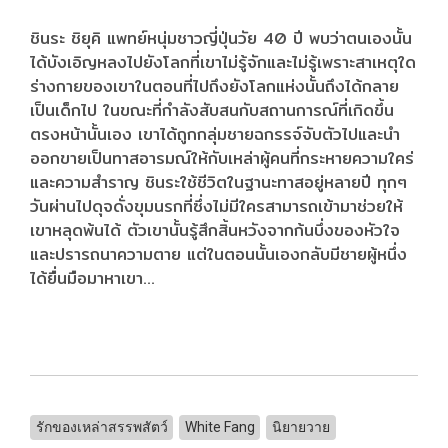
ชินระ ชิยุคิ แพทย์หนุ่มชาวญี่ปุ่นวัย 40 ปี พบว่าตนเองนั้น
ได้บังเอิญหลงไปยังโลกที่เขาไม่รู้จักและไม่รู้เพราะสาเหตุใด
ร่างกายของเขาในตอนที่ไปถึงยังโลกแห่งนั้นถึงได้กลาย
เป็นเด็กไป ในขณะที่กำลังสับสนกับสถานการณ์ที่เกิดขึ้น
ตรงหน้านั้นเอง เขาได้ถูกกลุ่มชายฉกรรจ์จับตัวไปและนำ
ออกขายเป็นทาสอารมณ์ให้กับเหล่าผู้คนที่กระหายความใคร่
และความสำราญ ชินระใช้ชีวิตในฐานะทาสอยู่หลายปี ทุกๆ
วันผ่านไปดุจดั่งขุมนรกที่ซึ่งไม่มีใครสามารถเข้ามาช่วยให้
เขาหลุดพ้นได้ ตัวเขานั้นรู้สึกสิ้นหวังจากก้นบึ่งของหัวใจ
และปรารถนาความตาย แต่ในตอนนั้นเองกลับมีชายผู้หนึ่ง
ได้ยื่นมือมาหาเขา...
รักของเหล่าสรรพสัตว์
White Fang
นิยายวาย